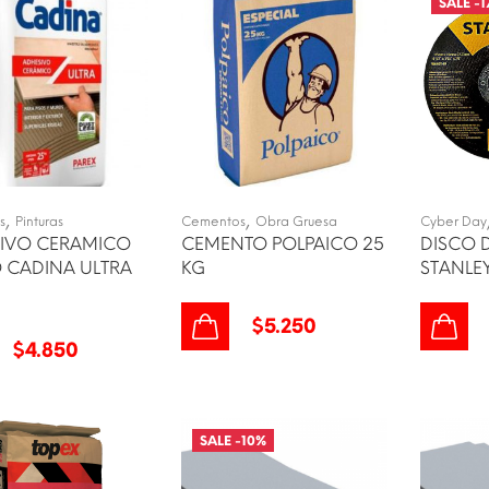
SALE -
1
,
,
s
Pinturas
Cementos
Obra Gruesa
Cyber Day
IVO CERAMICO
CEMENTO POLPAICO 25
DISCO D
 CADINA ULTRA
KG
STANLE
$
5.250
$
4.850
SALE -
10
%