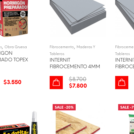
,
,
s
Obra Gruesa
Fibrocemento
Maderas Y
Fibroceme
IGON
Tableros
Tableros
RADO TOPEX
INTERNIT
INTERNI
FIBROCEMENTO 4MM
FIBRO
$
8.700
$
3.550
$
7.800
SALE -
20
%
SALE -
7