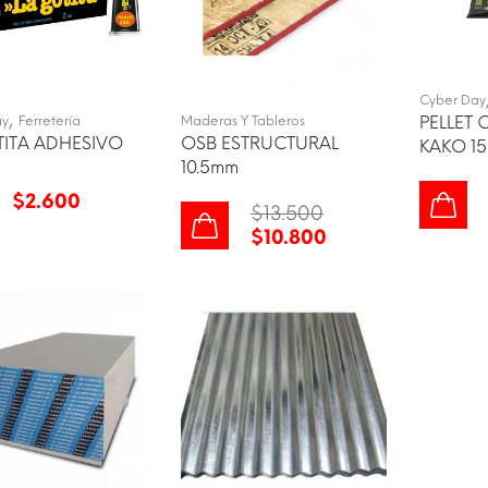
Cyber Day
,
PELLET 
ay
Ferretería
Maderas Y Tableros
TITA ADHESIVO
OSB ESTRUCTURAL
KAKO 1
10.5mm
$
2.600
$
13.500
$
10.800