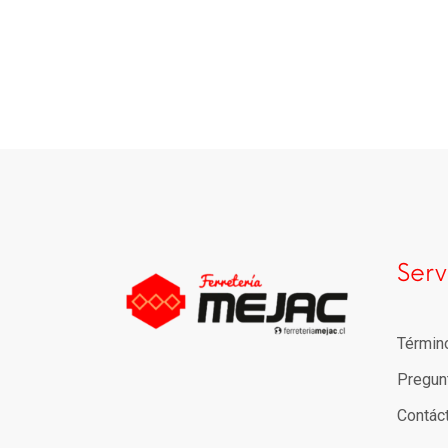
Serv
Términ
Pregun
Contác