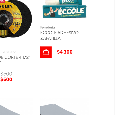
7
%
Ferretería
ECCOLE ADHESIVO
ZAPATILLA
,
$
4.300
Ferretería
E CORTE 4 1/2″
Y
$
600
$
500