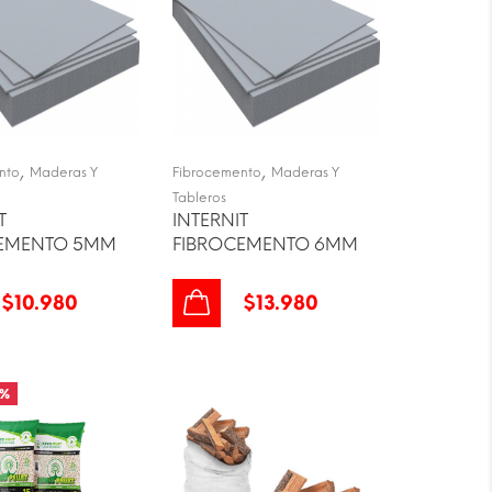
,
,
nto
Maderas Y
Fibrocemento
Maderas Y
Tableros
T
INTERNIT
CEMENTO 5MM
FIBROCEMENTO 6MM
$
10.980
$
13.980
%