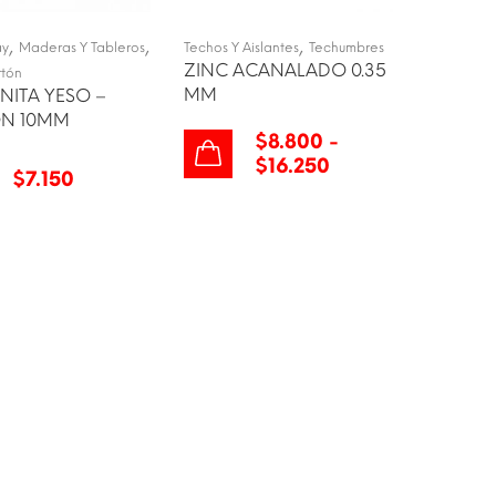
,
,
,
ay
Maderas Y Tableros
Techos Y Aislantes
Techumbres
ZINC ACANALADO 0.35
tón
MM
NITA YESO –
N 10MM
$
8.800
-
$
16.250
$
7.150