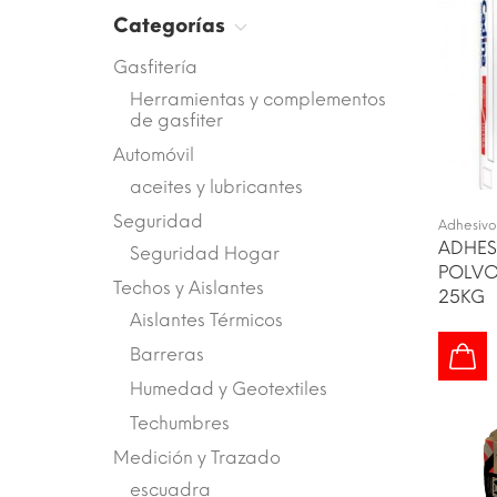
Categorías
Gasfitería
Herramientas y complementos
de gasfiter
Automóvil
aceites y lubricantes
Seguridad
Adhesivo
ADHES
Seguridad Hogar
POLVO
Techos y Aislantes
25KG
Aislantes Térmicos
Barreras
Humedad y Geotextiles
Techumbres
Medición y Trazado
escuadra