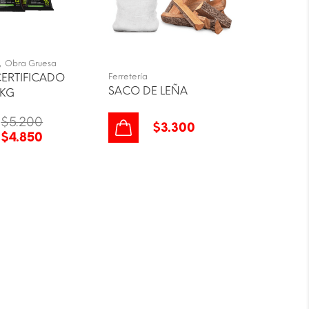
,
Obra Gruesa
CERTIFICADO
Ferretería
SACO DE LEÑA
5KG
$
5.200
$
3.300
$
4.850