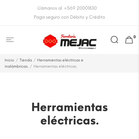
Llámanos al +569 20001830
Paga seguro con Débito y Crédito
0
Inicio
Tienda
Herramientas eléctricas e
inalámbricas.
Herramientas eléctricas.
Herramientas
eléctricas.