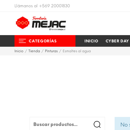
nos en 4 oriente #159, Labranza
Llámanos al +569 20001830
CATEGORÍAS
INICIO
CYBER DAY
Inicio
Tienda
Pinturas
Esmaltes al agua
No 