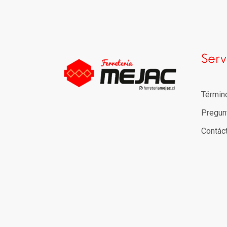
Serv
Términ
Pregun
Contác