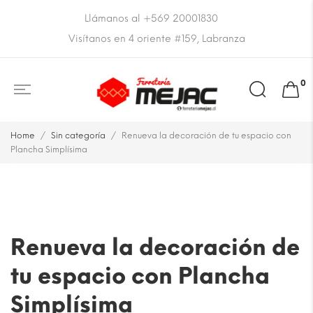
Llámanos al +569 20001830
Visítanos en 4 oriente #159, Labranza
0
Home
Sin categoría
Renueva la decoración de tu espacio con
Plancha Simplísima
Renueva la decoración de
tu espacio con Plancha
Simplísima